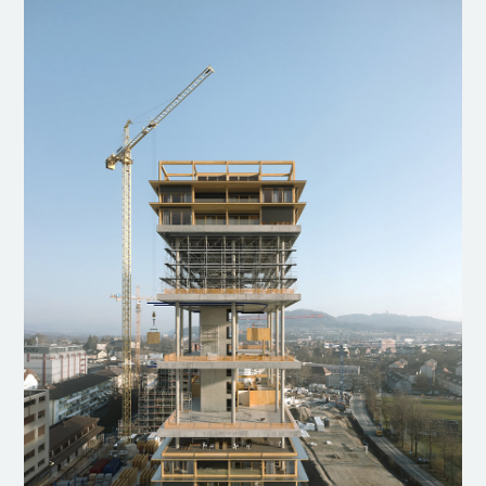
virtuellen Baustelle visualisieren mussten.
Zusammenarbeit mit
TEN, Zurich / Belgrade
Bauingenieur
Neven Kostic
Holzbauingenieur
Renggli AG, Schötz
Visualisierungen
Artefactory LAB