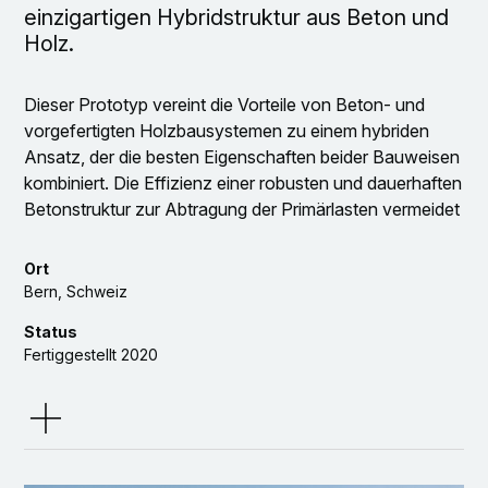
einzigartigen Hybridstruktur aus Beton und
Holz.
Dieser Prototyp vereint die Vorteile von Beton- und
vorgefertigten Holzbausystemen zu einem hybriden
Ansatz, der die besten Eigenschaften beider Bauweisen
kombiniert. Die Effizienz einer robusten und dauerhaften
Betonstruktur zur Abtragung der Primärlasten vermeidet
die Notwendigkeit großer Holzquerschnitte und den
übermäßigen Einsatz von Klebstoffen für die
Ort
Laminierung. Jede dritte Geschossdecke besteht aus
Bern, Schweiz
Beton, dazwischen sind dreigeschossige Wohngebäude
Status
aus vorgefertigten Holzelementen eingeschoben. Diese
Fertiggestellt 2020
bilden nicht nur strukturell eigenständige Einheiten,
sondern auch soziale Cluster innerhalb der ansonsten
Auftraggeberin
anonymen Hochhaustypologie. Leider konnten wir die
Wettbewerbsjury nicht überzeugen, aber die Idee gefällt
Team
uns so gut, dass wir das Gebäude einfach auf einer