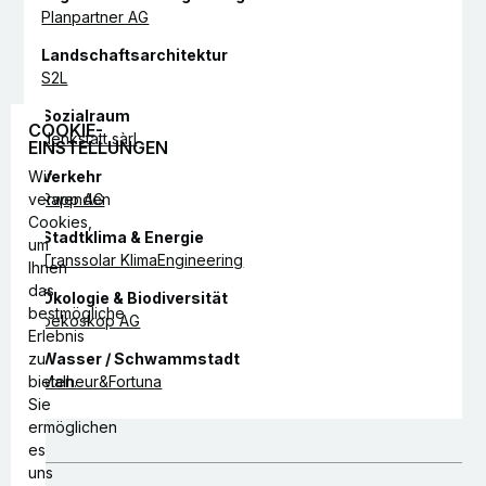
Planpartner AG
Landschaftsarchitektur
S2L
Sozialraum
COOKIE-
denkstatt sàrl
EINSTELLUNGEN
Verkehr
Wir
Rapp AG
verwenden
Cookies,
Stadtklima & Energie
um
Transsolar KlimaEngineering
Ihnen
das
Ökologie & Biodiversität
bestmögliche
oekoskop AG
Erlebnis
Wasser / Schwammstadt
zu
Malheur&Fortuna
bieten.
Sie
ermöglichen
es
uns