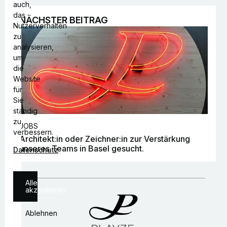
auch,
das
NÄCHSTER BEITRAG
Nutzerverhalten
zu
analysieren,
um
die
Website
für
Sie
ständig
zu
JOBS
verbessern.
Architekt:in oder Zeichner:in zur Verstärkung
unseres Teams in Basel gesucht.
Datenschutz
Alle
akzeptieren
Ablehnen